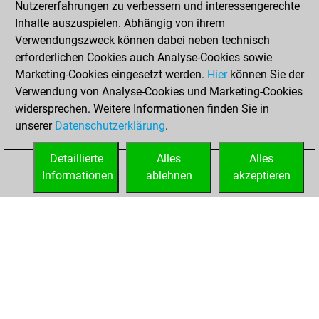
Nutzererfahrungen zu verbessern und interessengerechte
Fritz
You
Inhalte auszuspielen. Abhängig von ihrem
achieved a new Elo
Verwendungszweck können dabei neben technisch
of 1419
erforderlichen Cookies auch Analyse-Cookies sowie
Marketing-Cookies eingesetzt werden.
Hier
können Sie der
Donnerstag, Juni
Verwendung von Analyse-Cookies und Marketing-Cookies
3, 2021
widersprechen. Weitere Informationen finden Sie in
unserer
Datenschutzerklärung
.
You created
your Fritz account
Detaillierte
Alles
Alles
Fritz
Informationen
ablehnen
akzeptieren