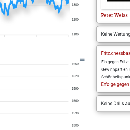
1300
Peter
Weiss
1200
Keine Wertun
1100
Fritz.chessba
Elo gegen Fritz:
1650
Gewinnpartien F
1620
Schönheitspunk
Erfolge gegen F
1590
1560
Keine Drills a
1530
1500