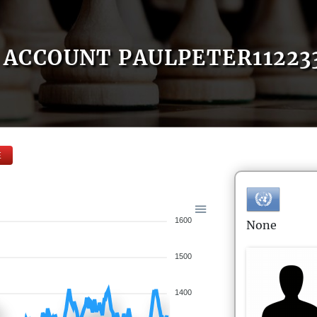
ACCOUNT PAULPETER11223
E
1600
None
1500
1400