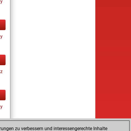
ay
ay
tz
ay
rungen zu verbessern und interessengerechte Inhalte