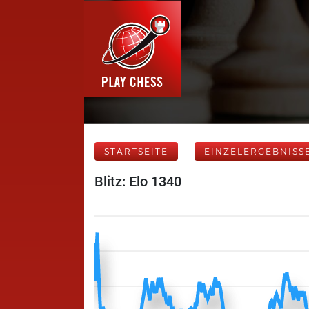
STARTSEITE
EINZELERGEBNISS
Blitz: Elo 1340