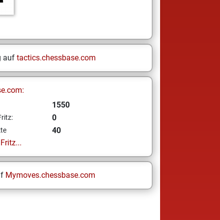
g auf
tactics.chessbase.com
se.com:
1550
0
ritz:
40
te
ritz...
uf
Mymoves.chessbase.com