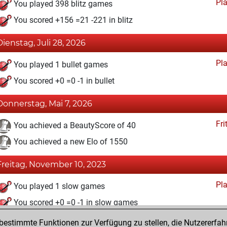
Pl
You played 398 blitz games
You scored +156 =21 -221 in blitz
Dienstag, Juli 28, 2026
Pl
You played 1 bullet games
You scored +0 =0 -1 in bullet
Donnerstag, Mai 7, 2026
Fri
You achieved a BeautyScore of 40
You achieved a new Elo of 1550
Freitag, November 10, 2023
Pl
You played 1 slow games
You scored +0 =0 -1 in slow games
estimmte Funktionen zur Verfügung zu stellen, die Nutzererfah
Montag, November 6, 2023