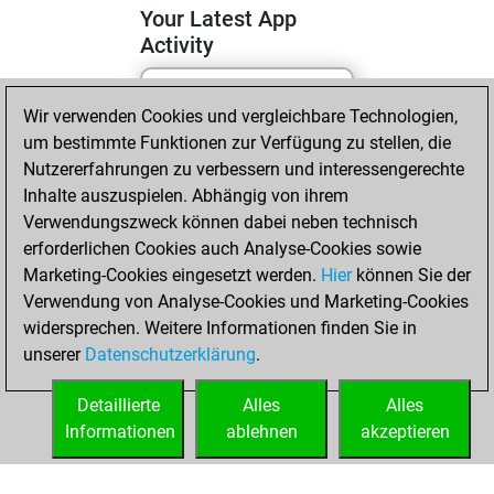
Your Latest App
Activity
Wir verwenden Cookies und vergleichbare Technologien,
Mittwoch, Mai 13,
um bestimmte Funktionen zur Verfügung zu stellen, die
2026
Nutzererfahrungen zu verbessern und interessengerechte
You totalled 5
Inhalte auszuspielen. Abhängig von ihrem
Verwendungszweck können dabei neben technisch
tactics positions
erforderlichen Cookies auch Analyse-Cookies sowie
Tactics
You
Marketing-Cookies eingesetzt werden.
Hier
können Sie der
solved 5 tactics
Verwendung von Analyse-Cookies und Marketing-Cookies
positions
widersprechen. Weitere Informationen finden Sie in
You achieved
unserer
Datenschutzerklärung
.
an Elo of 1695 in
tactics positions
Detaillierte
Alles
Alles
Informationen
ablehnen
akzeptieren