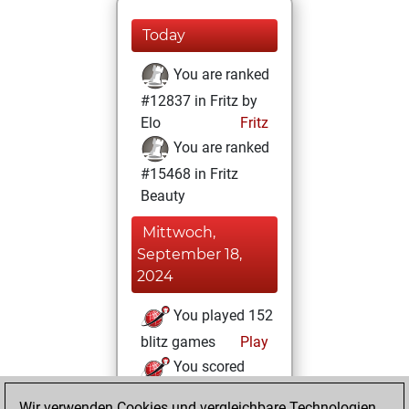
Today
You are ranked
#12837 in Fritz by
Elo
Fritz
You are ranked
#15468 in Fritz
Beauty
Mittwoch,
September 18,
2024
You played 152
blitz games
Play
You scored
+111 =4 -37 in blitz
Wir verwenden Cookies und vergleichbare Technologien,