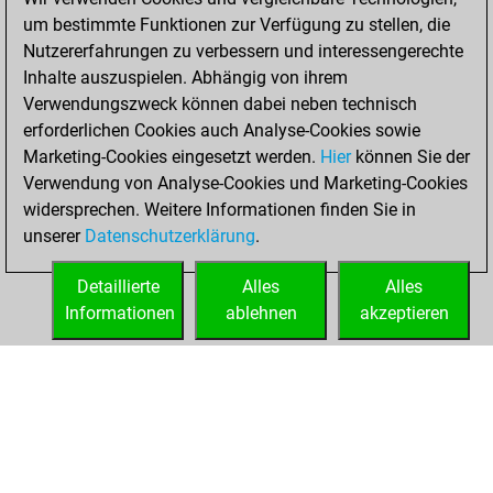
um bestimmte Funktionen zur Verfügung zu stellen, die
Mittwoch, Juli 24,
Nutzererfahrungen zu verbessern und interessengerechte
2024
Inhalte auszuspielen. Abhängig von ihrem
You achieved a
Verwendungszweck können dabei neben technisch
erforderlichen Cookies auch Analyse-Cookies sowie
BeautyScore of 9
Marketing-Cookies eingesetzt werden.
Fritz
Hier
können Sie der
You
Verwendung von Analyse-Cookies und Marketing-Cookies
achieved a new Elo
widersprechen. Weitere Informationen finden Sie in
of 1591
unserer
Datenschutzerklärung
.
You created
your Fritz account
Detaillierte
Alles
Alles
Informationen
ablehnen
akzeptieren