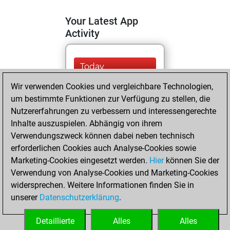
Your Latest App
Activity
Today
Wir verwenden Cookies und vergleichbare Technologien,
You are ranked
um bestimmte Funktionen zur Verfügung zu stellen, die
#9637 in Fritz by Elo
Nutzererfahrungen zu verbessern und interessengerechte
Fritz
You are
Inhalte auszuspielen. Abhängig von ihrem
ranked #9025 in Fritz
Verwendungszweck können dabei neben technisch
Beauty
erforderlichen Cookies auch Analyse-Cookies sowie
Marketing-Cookies eingesetzt werden.
Hier
können Sie der
Sonntag, April 7,
Verwendung von Analyse-Cookies und Marketing-Cookies
2024
widersprechen. Weitere Informationen finden Sie in
unserer
Datenschutzerklärung
.
You created
your Fritz account
Detaillierte
Alles
Alles
Fritz