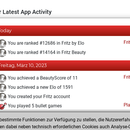
 Latest App Activity
Today
Fri
You are ranked #12686 in Fritz by Elo
You are ranked #14164 in Fritz Beauty
Freitag, März 10, 2023
Fri
You achieved a BeautyScore of 11
You achieved a new Elo of 1591
You created your Fritz account
Pl
You played 5 bullet games
You scored +0 =0 -5 in bullet
estimmte Funktionen zur Verfügung zu stellen, die Nutzererfah
You played 6 slow games
 dabei neben technisch erforderlichen Cookies auch Analyse-C