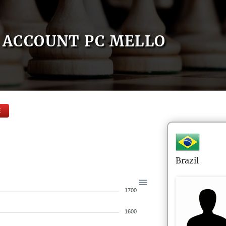
ACCOUNT PC MELLO
E
Brazil
1700
1600