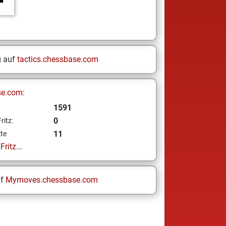
g auf
tactics.chessbase.com
se.com:
1591
0
ritz:
11
te
ritz...
uf
Mymoves.chessbase.com