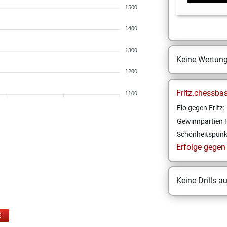
1500
1400
1300
Keine Wertun
1200
Fritz.chessba
1100
Elo gegen Fritz:
Gewinnpartien F
Schönheitspunk
Erfolge gegen F
Keine Drills a
E