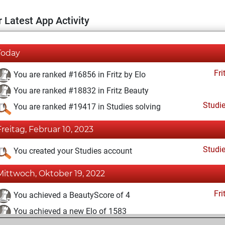
 Latest App Activity
Today
Fri
You are ranked #16856 in Fritz by Elo
You are ranked #18832 in Fritz Beauty
Studi
You are ranked #19417 in Studies solving
Freitag, Februar 10, 2023
Studi
You created your Studies account
Mittwoch, Oktober 19, 2022
Fri
You achieved a BeautyScore of 4
You achieved a new Elo of 1583