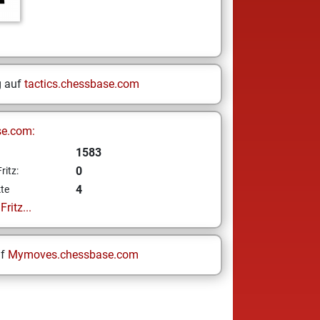
g auf
tactics.chessbase.com
se.com:
1583
0
ritz:
4
te
ritz...
uf
Mymoves.chessbase.com