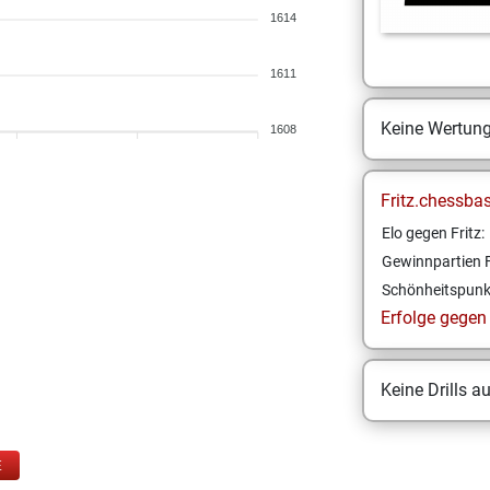
1614
1611
Keine Wertun
1608
Fritz.chessba
Elo gegen Fritz:
Gewinnpartien F
Schönheitspunk
Erfolge gegen F
Keine Drills a
E