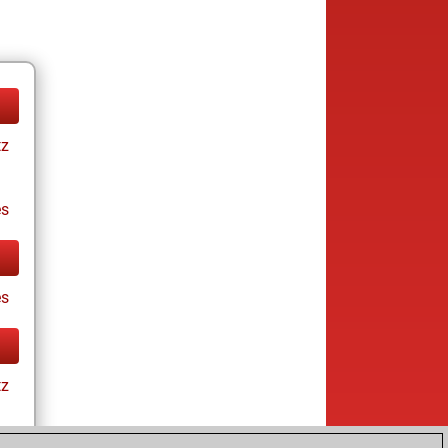
tz
es
es
tz