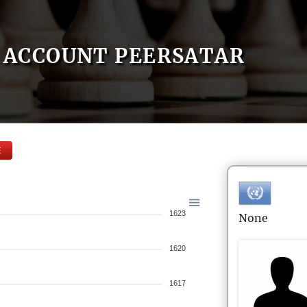
ACCOUNT PEERSATAR
E
1623
None
1620
1617