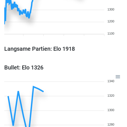
1300
1200
1100
Langsame Partien: Elo 1918
Bullet: Elo 1326
1340
1320
1300
1280