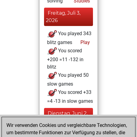
solving
Studies
Freitag, Juli 3,
2026
You played 343
blitz games
Play
You scored
+200 =11 -132 in
blitz
You played 50
slow games
You scored +33
=4 -13 in slow games
Dienstag, Juni 2,
2026
Wir verwenden Cookies und vergleichbare Technologien,
um bestimmte Funktionen zur Verfügung zu stellen, die
You played 7