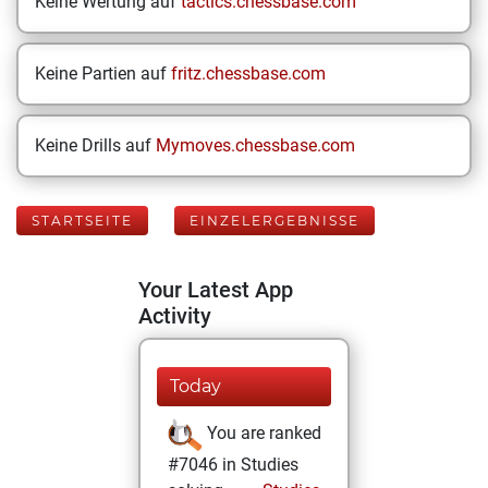
Keine Wertung auf
tactics.chessbase.com
Keine Partien auf
fritz.chessbase.com
Keine Drills auf
Mymoves.chessbase.com
STARTSEITE
EINZELERGEBNISSE
Your Latest App
Activity
Today
You are ranked
#7046 in Studies