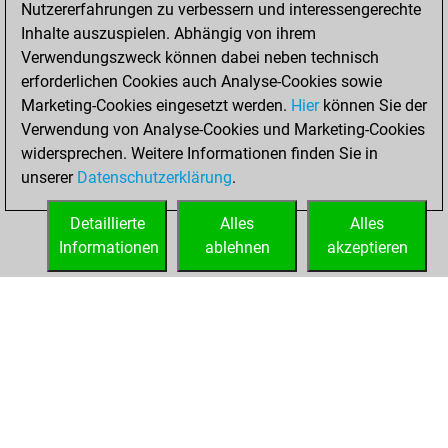
Nutzererfahrungen zu verbessern und interessengerechte
bullet games
Play
Inhalte auszuspielen. Abhängig von ihrem
You scored +2
Verwendungszweck können dabei neben technisch
=0 -5 in bullet
erforderlichen Cookies auch Analyse-Cookies sowie
Marketing-Cookies eingesetzt werden.
Hier
können Sie der
Mittwoch,
Verwendung von Analyse-Cookies und Marketing-Cookies
November 3, 2021
widersprechen. Weitere Informationen finden Sie in
unserer
Datenschutzerklärung
.
You created
your Studies account
Detaillierte
Alles
Alles
Studies
Informationen
ablehnen
akzeptieren