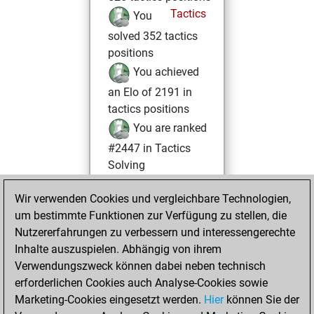
Tactics
You
solved 352 tactics
positions
You achieved
an Elo of 2191 in
tactics positions
You are ranked
#2447 in Tactics
Solving
You played 2
Wir verwenden Cookies und vergleichbare Technologien,
bullet games
Play
um bestimmte Funktionen zur Verfügung zu stellen, die
You scored +1
Nutzererfahrungen zu verbessern und interessengerechte
=0 -1 in bullet
Inhalte auszuspielen. Abhängig von ihrem
Verwendungszweck können dabei neben technisch
Samstag, August
erforderlichen Cookies auch Analyse-Cookies sowie
1, 2026
Marketing-Cookies eingesetzt werden.
Hier
können Sie der