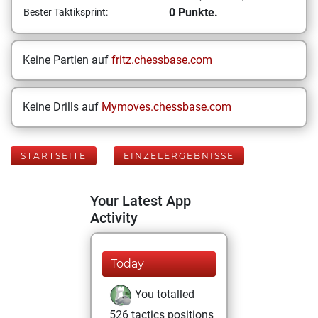
0 Punkte.
Bester Taktiksprint:
Keine Partien auf
fritz.chessbase.com
Keine Drills auf
Mymoves.chessbase.com
STARTSEITE
EINZELERGEBNISSE
Your Latest App
Activity
Today
You totalled
526 tactics positions