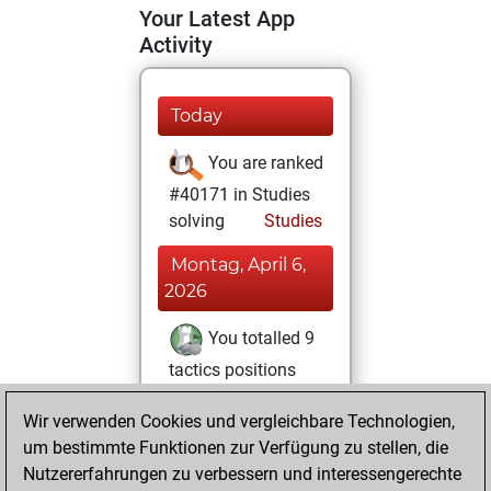
Your Latest App
Activity
Today
You are ranked
#40171 in Studies
solving
Studies
Montag, April 6,
2026
You totalled 9
tactics positions
Tactics
You
Wir verwenden Cookies und vergleichbare Technologien,
solved 8 tactics
um bestimmte Funktionen zur Verfügung zu stellen, die
positions
Nutzererfahrungen zu verbessern und interessengerechte
You achieved