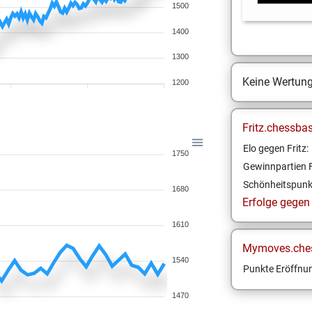
1500
1400
1300
Keine Wertun
1200
Fritz.chessba
Elo gegen Fritz:
1750
Gewinnpartien F
Schönheitspunk
1680
Erfolge gegen F
1610
Mymoves.che
1540
Punkte Eröffnun
1470