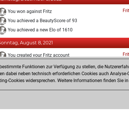
Fri
You won against Fritz
You achieved a BeautyScore of 93
You achieved a new Elo of 1610
Sonntag, August 8, 2021
Fri
You created your Fritz account
estimmte Funktionen zur Verfügung zu stellen, die Nutzererfah
Samstag, Juli 10, 2021
 dabei neben technisch erforderlichen Cookies auch Analyse-C
Studi
ng-Cookies widersprechen. Weitere Informationen finden Sie in
You created your Studies account