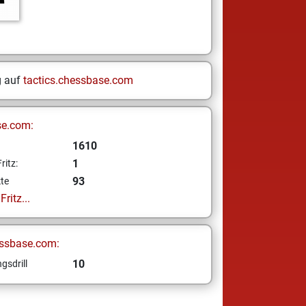
g auf
tactics.chessbase.com
se.com:
1610
1
ritz:
93
te
ritz...
ssbase.com:
10
gsdrill