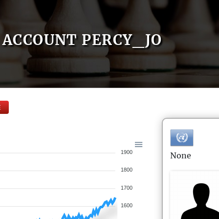
ACCOUNT PERCY_JO
E
1900
None
1800
1700
1600