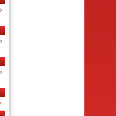
ay
ay
ay
s