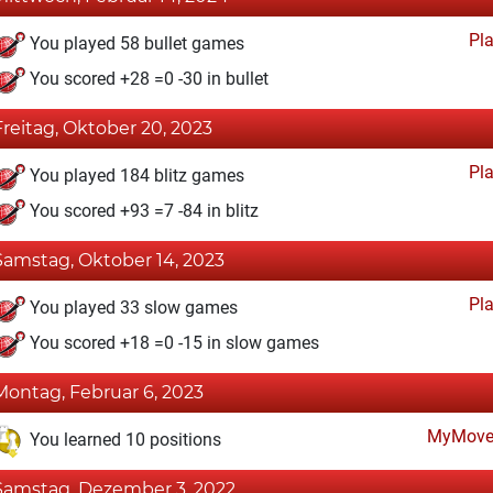
Pl
You played 58 bullet games
You scored +28 =0 -30 in bullet
Freitag, Oktober 20, 2023
Pl
You played 184 blitz games
You scored +93 =7 -84 in blitz
Samstag, Oktober 14, 2023
Pl
You played 33 slow games
You scored +18 =0 -15 in slow games
Montag, Februar 6, 2023
MyMove
You learned 10 positions
Samstag, Dezember 3, 2022