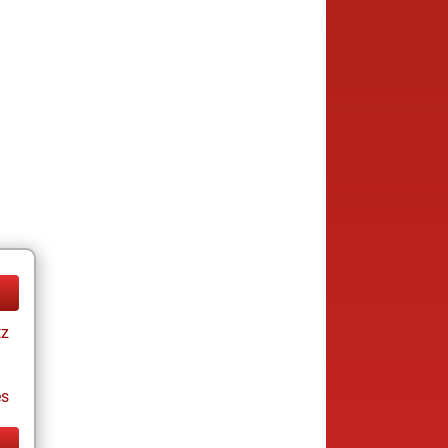
tz
es