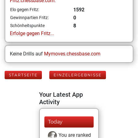
Fritz.chessbase.com:
1592
Elo gegen Fritz:
0
Gewinnpartien Fritz:
8
Schönheitspunkte
Erfolge gegen Fritz...
Keine Drills auf
Mymoves.chessbase.com
STARTSEITE
EINZELERGEBNISSE
Your Latest App
Activity
Today
You are ranked