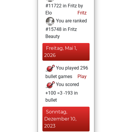
#11722 in Fritz by
Elo
Fritz
You are ranked
#15748 in Fritz
Beauty
Freitag, Mai 1,
2026
You played 296
bullet games
Play
You scored
+100 =3 -193 in
bullet
Sonntag,
Dezember 10,
2023