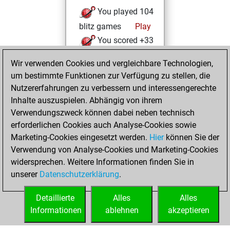
You played 104
blitz games
Play
You scored +33
=1 -70 in blitz
Wir verwenden Cookies und vergleichbare Technologien,
um bestimmte Funktionen zur Verfügung zu stellen, die
Mittwoch, April
Nutzererfahrungen zu verbessern und interessengerechte
14, 2021
Inhalte auszuspielen. Abhängig von ihrem
You achieved a
Verwendungszweck können dabei neben technisch
erforderlichen Cookies auch Analyse-Cookies sowie
BeautyScore of 8
Marketing-Cookies eingesetzt werden.
Fritz
Hier
können Sie der
You
Verwendung von Analyse-Cookies und Marketing-Cookies
achieved a new Elo
widersprechen. Weitere Informationen finden Sie in
of 1592
unserer
Datenschutzerklärung
.
You created
your Fritz account
Detaillierte
Alles
Alles
Informationen
ablehnen
akzeptieren