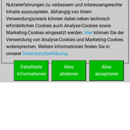
Nutzererfahrungen zu verbessern und interessengerechte
BeautyScore of 666
Inhalte auszuspielen. Abhängig von ihrem
You achieved a
Verwendungszweck können dabei neben technisch
new Elo of 1904
erforderlichen Cookies auch Analyse-Cookies sowie
Marketing-Cookies eingesetzt werden.
Hier
können Sie der
Samstag, Mai 7,
Verwendung von Analyse-Cookies und Marketing-Cookies
2022
widersprechen. Weitere Informationen finden Sie in
unserer
Datenschutzerklärung
.
You created
your Fritz account
Detaillierte
Alles
Alles
Fritz
Informationen
ablehnen
akzeptieren