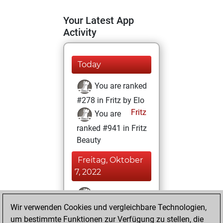
Your Latest App
Activity
Today
You are ranked
#278 in Fritz by Elo
Fritz
You are
ranked #941 in Fritz
Beauty
Freitag, Oktober
7, 2022
You won
Wir verwenden Cookies und vergleichbare Technologien,
against Fritz
Fritz
um bestimmte Funktionen zur Verfügung zu stellen, die
You achieved a