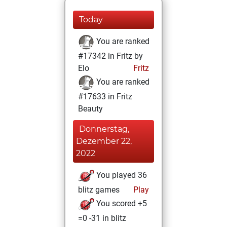
Today
You are ranked
#17342 in Fritz by
Elo
Fritz
You are ranked
#17633 in Fritz
Beauty
Donnerstag,
Dezember 22,
2022
You played 36
blitz games
Play
You scored +5
=0 -31 in blitz