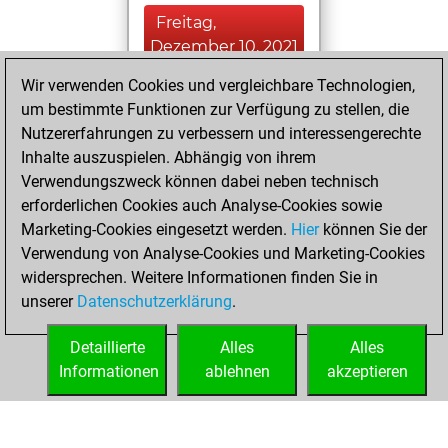
Freitag,
Dezember 10, 2021
Wir verwenden Cookies und vergleichbare Technologien,
You achieved a
um bestimmte Funktionen zur Verfügung zu stellen, die
BeautyScore of 5
Nutzererfahrungen zu verbessern und interessengerechte
Fritz
You
Inhalte auszuspielen. Abhängig von ihrem
achieved a new Elo
Verwendungszweck können dabei neben technisch
of 1581
erforderlichen Cookies auch Analyse-Cookies sowie
Marketing-Cookies eingesetzt werden.
Hier
können Sie der
Mittwoch, März 3,
Verwendung von Analyse-Cookies und Marketing-Cookies
2021
widersprechen. Weitere Informationen finden Sie in
unserer
Datenschutzerklärung
.
You created
your Fritz account
Detaillierte
Alles
Alles
Fritz
Informationen
ablehnen
akzeptieren