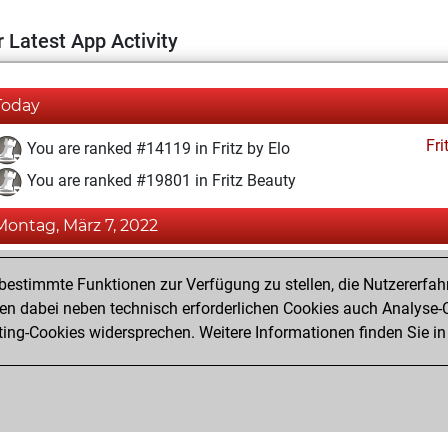
 Latest App Activity
Today
Fri
You are ranked #14119 in Fritz by Elo
You are ranked #19801 in Fritz Beauty
Montag, März 7, 2022
Fri
You achieved a BeautyScore of 3
estimmte Funktionen zur Verfügung zu stellen, die Nutzererfah
You achieved a new Elo of 1589
 dabei neben technisch erforderlichen Cookies auch Analyse-C
ng-Cookies widersprechen. Weitere Informationen finden Sie in
You created your Fritz account