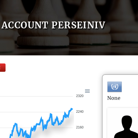
ACCOUNT PERSEINIV
E
2320
None
2240
2160