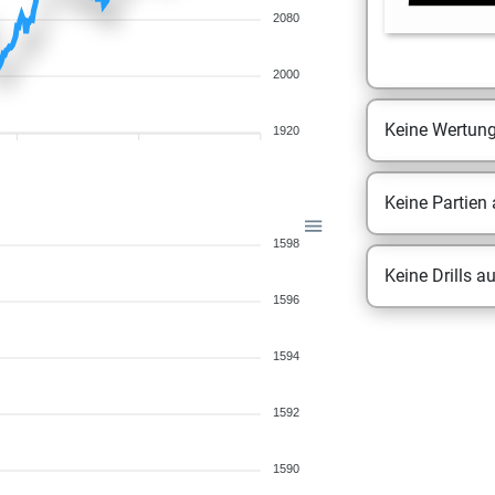
2080
2000
Keine Wertun
1920
Keine Partien
1598
Keine Drills a
1596
1594
1592
1590