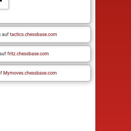
g auf
tactics.chessbase.com
 auf
fritz.chessbase.com
uf
Mymoves.chessbase.com