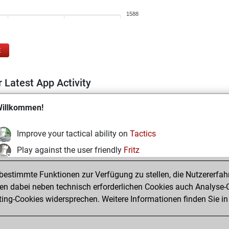
1588
E
 Latest App Activity
illkommen!
Improve your tactical ability on
Tactics
Play against the user friendly
Fritz
Test and improve your openings knowledge on
MyMoves
estimmte Funktionen zur Verfügung zu stellen, die Nutzererfah
Play and follow your friends' games on
Play
 dabei neben technisch erforderlichen Cookies auch Analyse-C
ng-Cookies widersprechen. Weitere Informationen finden Sie in
Solve some beautiful and challenging Studies on
Studies