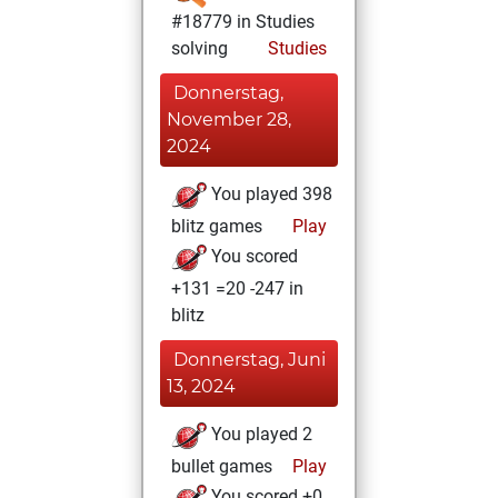
#18779 in Studies
solving
Studies
Donnerstag,
November 28,
2024
You played 398
blitz games
Play
You scored
+131 =20 -247 in
blitz
Donnerstag, Juni
13, 2024
You played 2
bullet games
Play
You scored +0