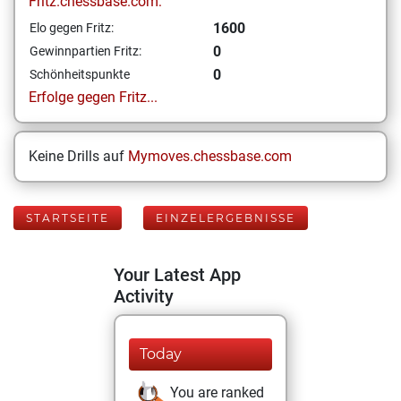
Fritz.chessbase.com:
1600
Elo gegen Fritz:
0
Gewinnpartien Fritz:
0
Schönheitspunkte
Erfolge gegen Fritz...
Keine Drills auf
Mymoves.chessbase.com
STARTSEITE
EINZELERGEBNISSE
Your Latest App
Activity
Today
You are ranked