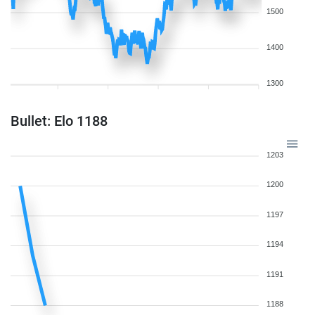
1500
1400
1300
Bullet: Elo 1188
1203
1200
1197
1194
1191
1188