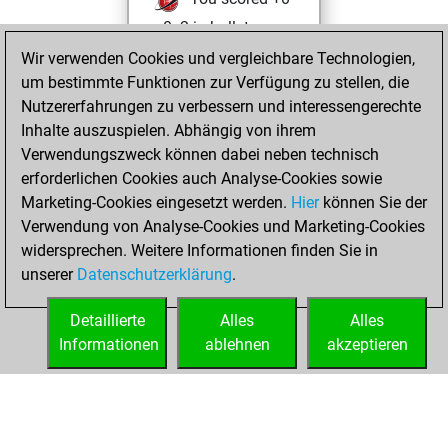
=0 -2 in bullet
Wir verwenden Cookies und vergleichbare Technologien,
Freitag, Januar
um bestimmte Funktionen zur Verfügung zu stellen, die
20, 2023
Nutzererfahrungen zu verbessern und interessengerechte
Inhalte auszuspielen. Abhängig von ihrem
You created
Verwendungszweck können dabei neben technisch
your Studies account
erforderlichen Cookies auch Analyse-Cookies sowie
Studies
Marketing-Cookies eingesetzt werden.
Hier
können Sie der
Donnerstag, März
Verwendung von Analyse-Cookies und Marketing-Cookies
25, 2021
widersprechen. Weitere Informationen finden Sie in
unserer
Datenschutzerklärung
.
You created
your Fritz account
Detaillierte
Alles
Alles
Fritz
Informationen
ablehnen
akzeptieren