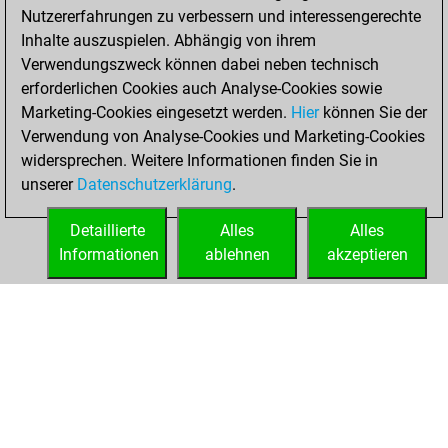
Nutzererfahrungen zu verbessern und interessengerechte
BeautyScore of 67
Inhalte auszuspielen. Abhängig von ihrem
You achieved a
Verwendungszweck können dabei neben technisch
new Elo of 1664
erforderlichen Cookies auch Analyse-Cookies sowie
Marketing-Cookies eingesetzt werden.
Hier
können Sie der
Dienstag,
Verwendung von Analyse-Cookies und Marketing-Cookies
Dezember 6, 2022
widersprechen. Weitere Informationen finden Sie in
unserer
Datenschutzerklärung
.
You created
your Fritz account
Detaillierte
Alles
Alles
Fritz
Informationen
ablehnen
akzeptieren