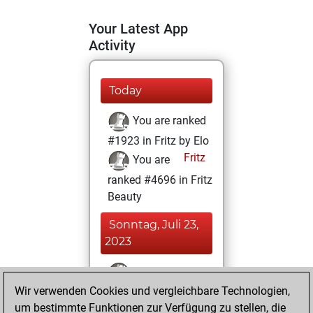
Your Latest App
Activity
Today
You are ranked
#1923 in Fritz by Elo
Fritz
You are
ranked #4696 in Fritz
Beauty
Sonntag, Juli 23,
2023
You won
Wir verwenden Cookies und vergleichbare Technologien,
against Fritz
Fritz
um bestimmte Funktionen zur Verfügung zu stellen, die
You achieved a