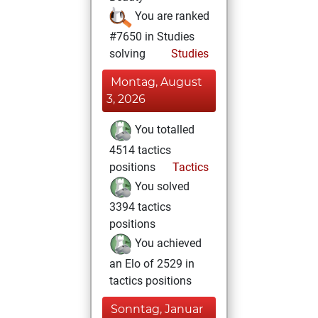
You are ranked
#7650 in Studies
solving
Studies
Montag, August
3, 2026
You totalled
4514 tactics
positions
Tactics
You solved
3394 tactics
positions
You achieved
an Elo of 2529 in
tactics positions
Sonntag, Januar