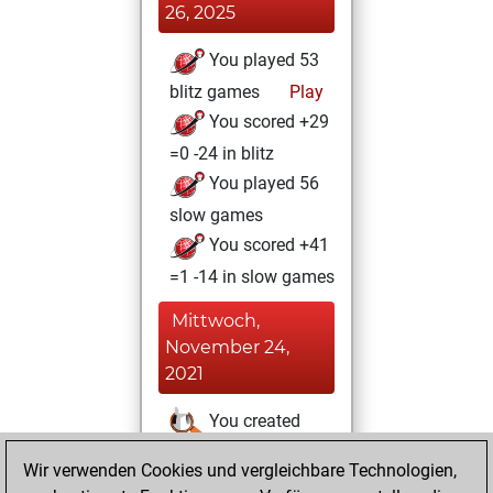
26, 2025
You played 53
blitz games
Play
You scored +29
=0 -24 in blitz
You played 56
slow games
You scored +41
=1 -14 in slow games
Mittwoch,
November 24,
2021
You created
your Studies account
Wir verwenden Cookies und vergleichbare Technologien,
Studies