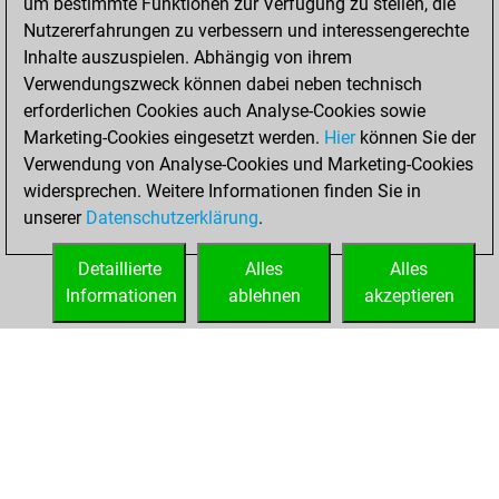
um bestimmte Funktionen zur Verfügung zu stellen, die
Dienstag,
Nutzererfahrungen zu verbessern und interessengerechte
März 23, 2021
Inhalte auszuspielen. Abhängig von ihrem
You achieved a
Verwendungszweck können dabei neben technisch
erforderlichen Cookies auch Analyse-Cookies sowie
BeautyScore of 1
Marketing-Cookies eingesetzt werden.
Fritz
Hier
können Sie der
You
Verwendung von Analyse-Cookies und Marketing-Cookies
achieved a new Elo
widersprechen. Weitere Informationen finden Sie in
of 1591
unserer
Datenschutzerklärung
.
You created
your Fritz account
Detaillierte
Alles
Alles
Informationen
ablehnen
akzeptieren