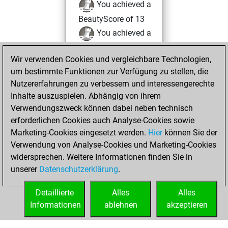
You achieved a
BeautyScore of 13
You achieved a
new Elo of 1619
Wir verwenden Cookies und vergleichbare Technologien,
Donnerstag, Mai
um bestimmte Funktionen zur Verfügung zu stellen, die
9, 2024
Nutzererfahrungen zu verbessern und interessengerechte
Inhalte auszuspielen. Abhängig von ihrem
You created
Verwendungszweck können dabei neben technisch
your Studies account
erforderlichen Cookies auch Analyse-Cookies sowie
Studies
Marketing-Cookies eingesetzt werden.
Hier
können Sie der
Dienstag,
Verwendung von Analyse-Cookies und Marketing-Cookies
November 7, 2023
widersprechen. Weitere Informationen finden Sie in
unserer
Datenschutzerklärung
.
You created
your Fritz account
Detaillierte
Alles
Alles
Fritz
Informationen
ablehnen
akzeptieren