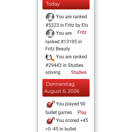
Today
You are ranked
#5323 in Fritz by Elo
Fritz
You are
ranked #13195 in
Fritz Beauty
You are ranked
#29443 in Studies
solving
Studies
Donnerstag,
August 6, 2026
You played 90
bullet games
Play
You scored +45
=0 -45 in bullet