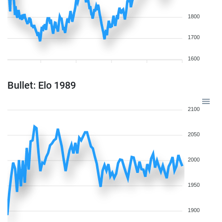
1800
1700
1600
Bullet: Elo 1989
2100
2050
2000
1950
1900