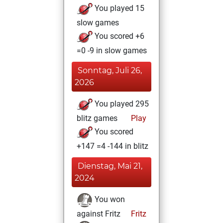
You played 15
slow games
You scored +6
=0 -9 in slow games
Sonntag, Juli 26,
2026
You played 295
blitz games
Play
You scored
+147 =4 -144 in blitz
Dienstag, Mai 21,
2024
You won
against Fritz
Fritz