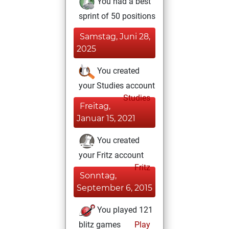
You had a best
sprint of 50 positions
Samstag, Juni 28,
2025
You created
your Studies account
Studies
Freitag,
Januar 15, 2021
You created
your Fritz account
Fritz
Sonntag,
September 6, 2015
You played 121
blitz games
Play