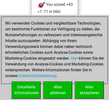
You scored +43
=7 -71 in blitz
You played 274
Wir verwenden Cookies und vergleichbare Technologien,
bullet games
um bestimmte Funktionen zur Verfügung zu stellen, die
You scored +95
Nutzererfahrungen zu verbessern und interessengerechte
=2 -177 in bullet
Inhalte auszuspielen. Abhängig von ihrem
Verwendungszweck können dabei neben technisch
Montag, August
erforderlichen Cookies auch Analyse-Cookies sowie
31, 2015
Marketing-Cookies eingesetzt werden.
Hier
können Sie der
Verwendung von Analyse-Cookies und Marketing-Cookies
You played 5
widersprechen. Weitere Informationen finden Sie in
slow games
Play
unserer
Datenschutzerklärung
.
You scored +4
=1 -0 in slow games
Detaillierte
Alles
Alles
Informationen
ablehnen
akzeptieren