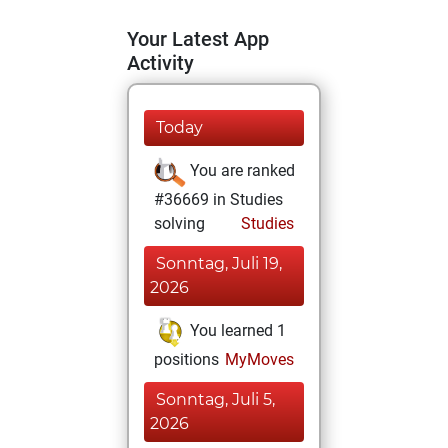
Your Latest App
Activity
Today
You are ranked
#36669 in Studies
solving
Studies
Sonntag, Juli 19,
2026
You learned 1
positions
MyMoves
Sonntag, Juli 5,
2026