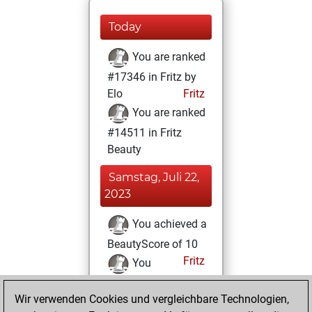
Today
You are ranked
#17346 in Fritz by
Elo
Fritz
You are ranked
#14511 in Fritz
Beauty
Samstag, Juli 22,
2023
You achieved a
BeautyScore of 10
Fritz
You
achieved a new Elo
Wir verwenden Cookies und vergleichbare Technologien,
of 1581