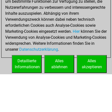
um bestimmte Funktionen zur Verfügung zu stellen, die
You played 23
Nutzererfahrungen zu verbessern und interessengerechte
blitz games
Play
Inhalte auszuspielen. Abhängig von ihrem
You scored +7
Verwendungszweck können dabei neben technisch
=0 -16 in blitz
erforderlichen Cookies auch Analyse-Cookies sowie
Marketing-Cookies eingesetzt werden.
Hier
können Sie der
Freitag, März 19,
Verwendung von Analyse-Cookies und Marketing-Cookies
2021
widersprechen. Weitere Informationen finden Sie in
unserer
Datenschutzerklärung
.
You created
your Fritz account
Detaillierte
Alles
Alles
Fritz
Informationen
ablehnen
akzeptieren