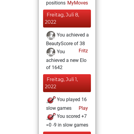
positions
MyMoves
Freitag, Juli 8,
2022
You achieved a
BeautyScore of 38
Fritz
You
achieved a new Elo
of 1642
Freitag, Juli 1,
2022
You played 16
slow games
Play
You scored +7
=0 -9 in slow games