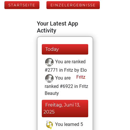
STARTSEITE
EINZELERGEBNISSE
Your Latest App
Activity
Today
You are ranked
#2771 in Fritz by Elo
Fritz
You are
ranked #6922 in Fritz
Beauty
Freitag, Juni 13,
2025
You learned 5