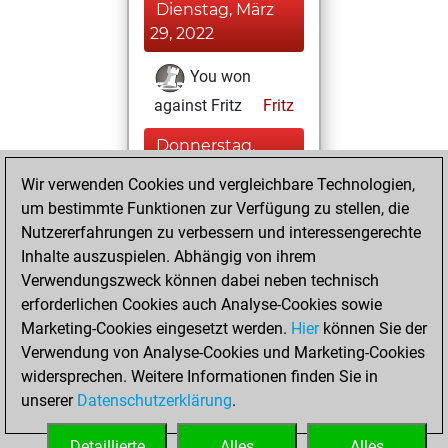
Dienstag, März
29, 2022
You won
against Fritz
Fritz
Donnerstag,
Oktober 28, 2021
Wir verwenden Cookies und vergleichbare Technologien,
um bestimmte Funktionen zur Verfügung zu stellen, die
You played 12
Nutzererfahrungen zu verbessern und interessengerechte
blitz games
Play
Inhalte auszuspielen. Abhängig von ihrem
You scored +4
Verwendungszweck können dabei neben technisch
=1 -7 in blitz
erforderlichen Cookies auch Analyse-Cookies sowie
Marketing-Cookies eingesetzt werden.
Hier
können Sie der
Samstag, April 3,
Verwendung von Analyse-Cookies und Marketing-Cookies
2021
widersprechen. Weitere Informationen finden Sie in
unserer
Datenschutzerklärung
.
You created
your Fritz account
Detaillierte
Alles
Alles