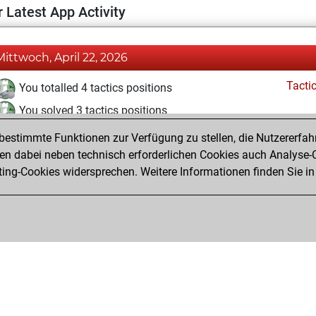
 Latest App Activity
Mittwoch, April 22, 2026
Tacti
You totalled 4 tactics positions
You solved 3 tactics positions
You achieved an Elo of 1632 in tactics positions
estimmte Funktionen zur Verfügung zu stellen, die Nutzererfah
 dabei neben technisch erforderlichen Cookies auch Analyse-C
ng-Cookies widersprechen. Weitere Informationen finden Sie in