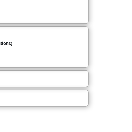
tions)