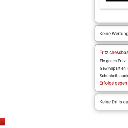
Keine Wertun
Fritz.chessba
Elo gegen Fritz:
Gewinnpartien F
Schönheitspunk
Erfolge gegen F
Keine Drills a
E