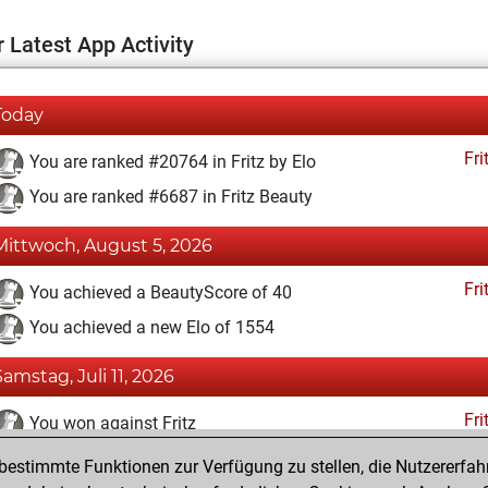
 Latest App Activity
Today
Fri
You are ranked #20764 in Fritz by Elo
You are ranked #6687 in Fritz Beauty
Mittwoch, August 5, 2026
Fri
You achieved a BeautyScore of 40
You achieved a new Elo of 1554
Samstag, Juli 11, 2026
Fri
You won against Fritz
estimmte Funktionen zur Verfügung zu stellen, die Nutzererfah
Montag, August 9, 2021