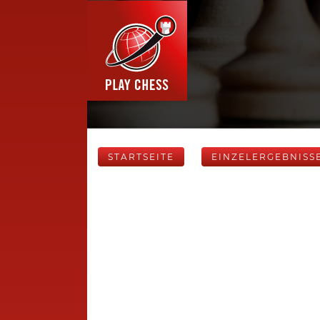
STARTSEITE
EINZELERGEBNISS