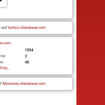
g auf
tactics.chessbase.com
se.com:
1554
2
ritz:
40
te
ritz...
uf
Mymoves.chessbase.com