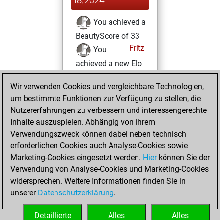
18, 2024
You achieved a
BeautyScore of 33
Fritz
You
achieved a new Elo
of 1573
Wir verwenden Cookies und vergleichbare Technologien,
Donnerstag,
um bestimmte Funktionen zur Verfügung zu stellen, die
Oktober 17, 2024
Nutzererfahrungen zu verbessern und interessengerechte
Inhalte auszuspielen. Abhängig von ihrem
You created
Verwendungszweck können dabei neben technisch
your Fritz account
erforderlichen Cookies auch Analyse-Cookies sowie
Fritz
Marketing-Cookies eingesetzt werden.
Hier
können Sie der
Freitag,
Verwendung von Analyse-Cookies und Marketing-Cookies
Oktober 4, 2024
widersprechen. Weitere Informationen finden Sie in
unserer
Datenschutzerklärung
.
You created
your Studies account
Detaillierte
Alles
Alles