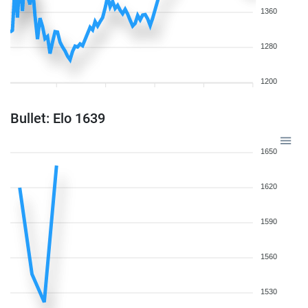
1360
1280
1200
Bullet: Elo 1639
1650
1620
1590
1560
1530