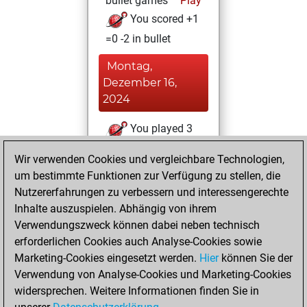
bullet games
Play
You scored +1
=0 -2 in bullet
Montag,
Dezember 16,
2024
You played 3
slow games
Play
Wir verwenden Cookies und vergleichbare Technologien,
You scored +1
um bestimmte Funktionen zur Verfügung zu stellen, die
=1 -1 in slow games
Nutzererfahrungen zu verbessern und interessengerechte
Inhalte auszuspielen. Abhängig von ihrem
Donnerstag,
Verwendungszweck können dabei neben technisch
August 29, 2024
erforderlichen Cookies auch Analyse-Cookies sowie
Marketing-Cookies eingesetzt werden.
Hier
können Sie der
You created
Verwendung von Analyse-Cookies und Marketing-Cookies
your Fritz account
widersprechen. Weitere Informationen finden Sie in
Fritz
You