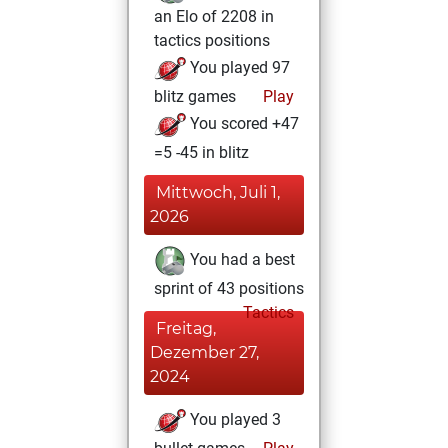
an Elo of 2208 in
tactics positions
You played 97
blitz games
Play
You scored +47
=5 -45 in blitz
Mittwoch, Juli 1,
2026
You had a best
sprint of 43 positions
Tactics
Freitag,
Dezember 27,
2024
You played 3