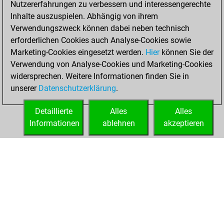
Nutzererfahrungen zu verbessern und interessengerechte
Fritz
You
Inhalte auszuspielen. Abhängig von ihrem
achieved a new Elo
Verwendungszweck können dabei neben technisch
of 1582
erforderlichen Cookies auch Analyse-Cookies sowie
Marketing-Cookies eingesetzt werden.
Hier
können Sie der
Montag, Mai 15,
Verwendung von Analyse-Cookies und Marketing-Cookies
2023
widersprechen. Weitere Informationen finden Sie in
unserer
Datenschutzerklärung
.
You created
your Fritz account
Detaillierte
Alles
Alles
Fritz
Informationen
ablehnen
akzeptieren