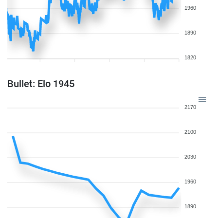
1960
1890
1820
Bullet: Elo 1945
2170
2100
2030
1960
1890