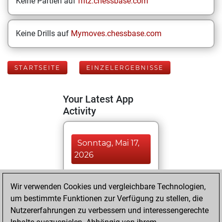
Keine Partien auf
fritz.chessbase.com
Keine Drills auf
Mymoves.chessbase.com
STARTSEITE
EINZELERGEBNISSE
Your Latest App
Activity
Sonntag, Mai 17,
2026
You played 378
Wir verwenden Cookies und vergleichbare Technologien,
blitz games
Play
um bestimmte Funktionen zur Verfügung zu stellen, die
You scored +97
Nutzererfahrungen zu verbessern und interessengerechte
=5 -276 in blitz