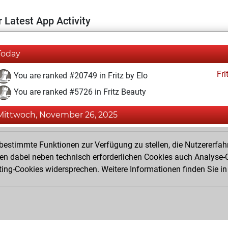
 Latest App Activity
Today
Fri
You are ranked #20749 in Fritz by Elo
You are ranked #5726 in Fritz Beauty
Mittwoch, November 26, 2025
Fri
You achieved a BeautyScore of 51
estimmte Funktionen zur Verfügung zu stellen, die Nutzererfah
You achieved a new Elo of 1555
 dabei neben technisch erforderlichen Cookies auch Analyse-C
ng-Cookies widersprechen. Weitere Informationen finden Sie in
You created your Fritz account