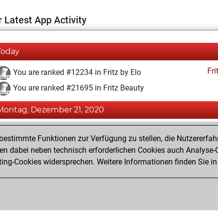
 Latest App Activity
Today
Fri
You are ranked #12234 in Fritz by Elo
You are ranked #21695 in Fritz Beauty
Montag, Dezember 21, 2020
Fri
You achieved a BeautyScore of 1
estimmte Funktionen zur Verfügung zu stellen, die Nutzererfah
You achieved a new Elo of 1591
 dabei neben technisch erforderlichen Cookies auch Analyse-C
ng-Cookies widersprechen. Weitere Informationen finden Sie in
You created your Fritz account