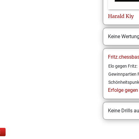
Harald
Kiy
Keine Wertun
Fritz.chessba
Elo gegen Fritz:
Gewinnpartien F
Schönheitspunk
Erfolge gegen F
Keine Drills a
E