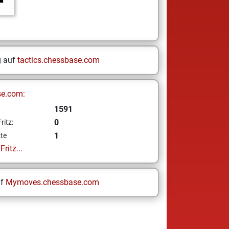
g auf
tactics.chessbase.com
se.com:
1591
0
ritz:
1
te
ritz...
uf
Mymoves.chessbase.com