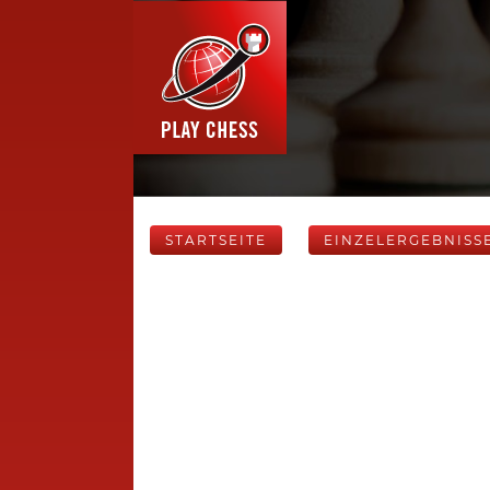
STARTSEITE
EINZELERGEBNISS