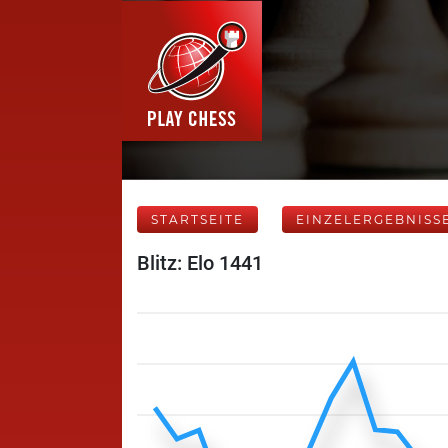
STARTSEITE
EINZELERGEBNISS
Blitz: Elo 1441