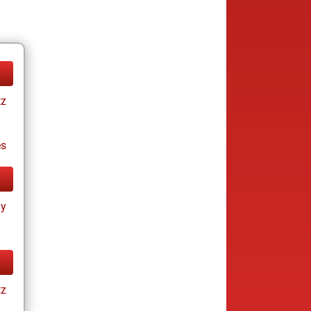
tz
es
ay
tz