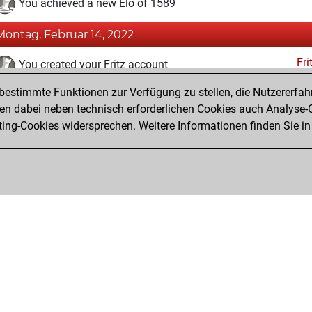
You achieved a new Elo of 1589
Montag, Februar 14, 2022
Fri
You created your Fritz account
estimmte Funktionen zur Verfügung zu stellen, die Nutzererfah
Sonntag, Januar 30, 2022
 dabei neben technisch erforderlichen Cookies auch Analyse-C
Studi
ng-Cookies widersprechen. Weitere Informationen finden Sie in
You created your Studies account