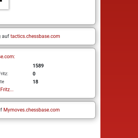
g auf
tactics.chessbase.com
se.com:
1589
0
ritz:
18
te
ritz...
uf
Mymoves.chessbase.com