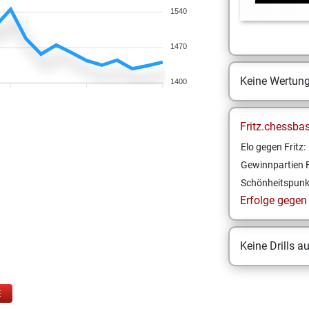
1540
1470
Keine Wertun
1400
Fritz.chessba
Elo gegen Fritz:
Gewinnpartien F
Schönheitspunk
Erfolge gegen F
Keine Drills a
E