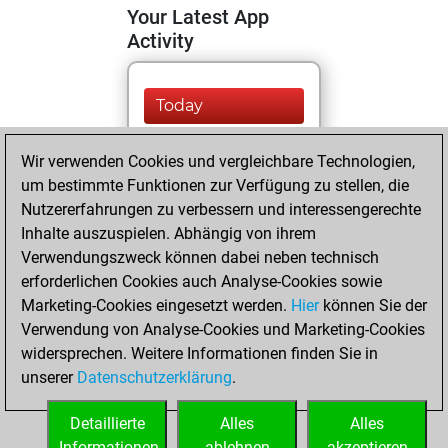
Your Latest App
Activity
Today
You totalled 77
Wir verwenden Cookies und vergleichbare Technologien,
tactics positions
um bestimmte Funktionen zur Verfügung zu stellen, die
Tactics
You
Nutzererfahrungen zu verbessern und interessengerechte
Inhalte auszuspielen. Abhängig von ihrem
solved 64 tactics
Verwendungszweck können dabei neben technisch
positions
erforderlichen Cookies auch Analyse-Cookies sowie
You achieved
Marketing-Cookies eingesetzt werden.
Hier
können Sie der
an Elo of 2006 in
Verwendung von Analyse-Cookies und Marketing-Cookies
tactics positions
widersprechen. Weitere Informationen finden Sie in
You are ranked
unserer
Datenschutzerklärung
.
#3445 in Tactics
Solving
Detaillierte
Alles
Alles
Informationen
ablehnen
akzeptieren