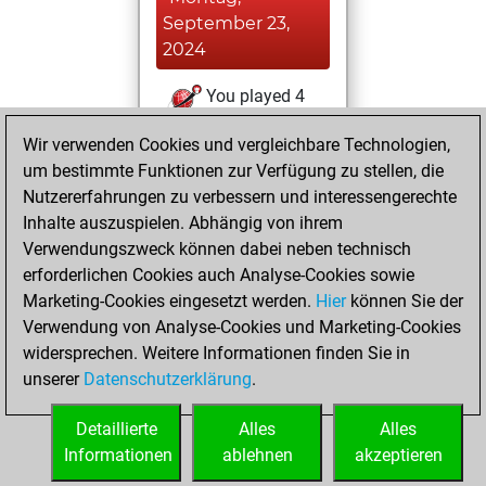
September 23,
2024
You played 4
slow games
Play
Wir verwenden Cookies und vergleichbare Technologien,
You scored +4
um bestimmte Funktionen zur Verfügung zu stellen, die
=0 -0 in slow games
Nutzererfahrungen zu verbessern und interessengerechte
Inhalte auszuspielen. Abhängig von ihrem
Donnerstag,
Verwendungszweck können dabei neben technisch
September 12,
erforderlichen Cookies auch Analyse-Cookies sowie
2024
Marketing-Cookies eingesetzt werden.
Hier
können Sie der
Verwendung von Analyse-Cookies und Marketing-Cookies
You played 14
widersprechen. Weitere Informationen finden Sie in
blitz games
Play
unserer
Datenschutzerklärung
.
You scored +11
=0 -3 in blitz
Detaillierte
Alles
Alles
Informationen
ablehnen
akzeptieren