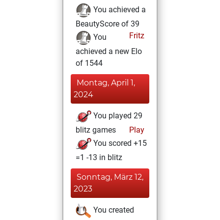
You achieved a
BeautyScore of 39
Fritz
You
achieved a new Elo
of 1544
Montag, April 1,
2024
You played 29
blitz games
Play
You scored +15
=1 -13 in blitz
Sonntag, März 12,
2023
You created