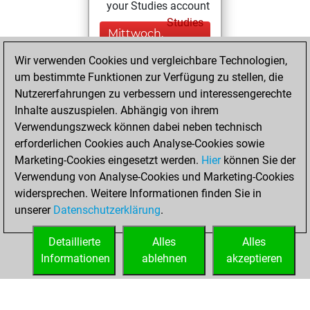
your Studies account
Studies
Mittwoch,
März 1, 2023
Wir verwenden Cookies und vergleichbare Technologien,
um bestimmte Funktionen zur Verfügung zu stellen, die
You played 2
Nutzererfahrungen zu verbessern und interessengerechte
slow games
Play
Inhalte auszuspielen. Abhängig von ihrem
You scored +1
Verwendungszweck können dabei neben technisch
=0 -1 in slow games
erforderlichen Cookies auch Analyse-Cookies sowie
Marketing-Cookies eingesetzt werden.
Hier
können Sie der
Montag, Februar
Verwendung von Analyse-Cookies und Marketing-Cookies
6, 2023
widersprechen. Weitere Informationen finden Sie in
unserer
Datenschutzerklärung
.
You created
your Fritz account
Detaillierte
Alles
Alles
Fritz
Informationen
ablehnen
akzeptieren