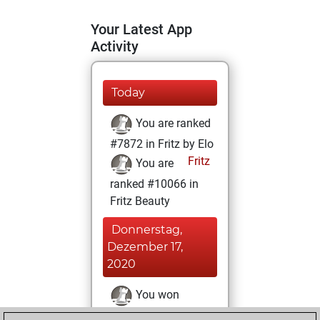
Your Latest App
Activity
Today
You are ranked
#7872 in Fritz by Elo
Fritz
You are
ranked #10066 in
Fritz Beauty
Donnerstag,
Dezember 17,
2020
You won
against Fritz
Fritz