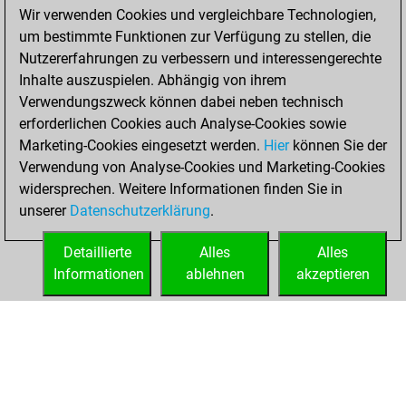
Wir verwenden Cookies und vergleichbare Technologien,
You achieved a
um bestimmte Funktionen zur Verfügung zu stellen, die
BeautyScore of 21
Nutzererfahrungen zu verbessern und interessengerechte
You achieved a
Inhalte auszuspielen. Abhängig von ihrem
new Elo of 1606
Verwendungszweck können dabei neben technisch
erforderlichen Cookies auch Analyse-Cookies sowie
Sonntag,
Marketing-Cookies eingesetzt werden.
Hier
können Sie der
November 29,
Verwendung von Analyse-Cookies und Marketing-Cookies
2020
widersprechen. Weitere Informationen finden Sie in
unserer
Datenschutzerklärung
.
You created
your Fritz account
Detaillierte
Alles
Alles
Fritz
Informationen
ablehnen
akzeptieren