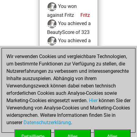
You won
against Fritz
Fritz
You achieved a
BeautyScore of 323
You achieved a
new Elo of 1850
Wir verwenden Cookies und vergleichbare Technologien,
Samstag, Mai 7,
um bestimmte Funktionen zur Verfügung zu stellen, die
2022
Nutzererfahrungen zu verbessern und interessengerechte
Inhalte auszuspielen. Abhängig von ihrem
You created
Verwendungszweck können dabei neben technisch
your Studies account
erforderlichen Cookies auch Analyse-Cookies sowie
Studies
Marketing-Cookies eingesetzt werden.
Hier
können Sie der
Sonntag,
Verwendung von Analyse-Cookies und Marketing-Cookies
März 14, 2021
widersprechen. Weitere Informationen finden Sie in
unserer
Datenschutzerklärung
.
You created
your Fritz account
Detaillierte
Alles
Alles