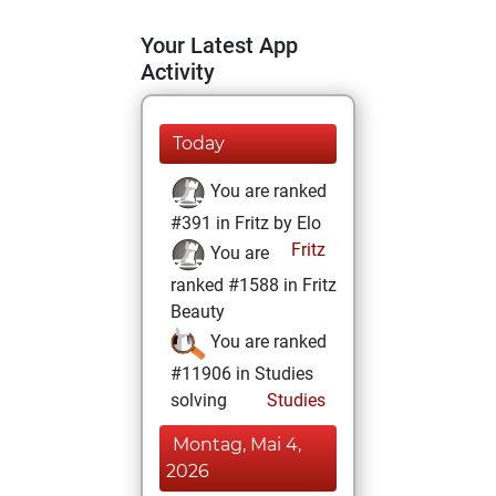
Your Latest App
Activity
Today
You are ranked
#391 in Fritz by Elo
Fritz
You are
ranked #1588 in Fritz
Beauty
You are ranked
#11906 in Studies
solving
Studies
Montag, Mai 4,
2026