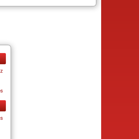
tz
es
cs