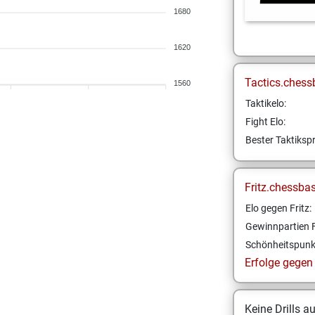
1680
1620
Tactics.chess
1560
Taktikelo:
Fight Elo:
Bester Taktikspr
Fritz.chessba
Elo gegen Fritz:
Gewinnpartien F
Schönheitspunk
Erfolge gegen F
Keine Drills a