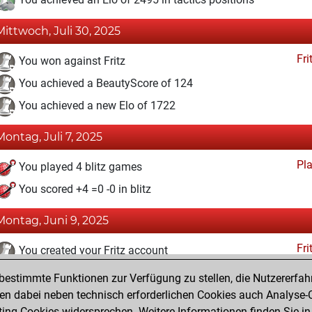
Mittwoch, Juli 30, 2025
Fri
You won against Fritz
You achieved a BeautyScore of 124
You achieved a new Elo of 1722
Montag, Juli 7, 2025
Pl
You played 4 blitz games
You scored +4 =0 -0 in blitz
Montag, Juni 9, 2025
Fri
You created your Fritz account
estimmte Funktionen zur Verfügung zu stellen, die Nutzererfah
Montag, September 2, 2024
 dabei neben technisch erforderlichen Cookies auch Analyse-C
Studi
ng-Cookies widersprechen. Weitere Informationen finden Sie in
You created your Studies account