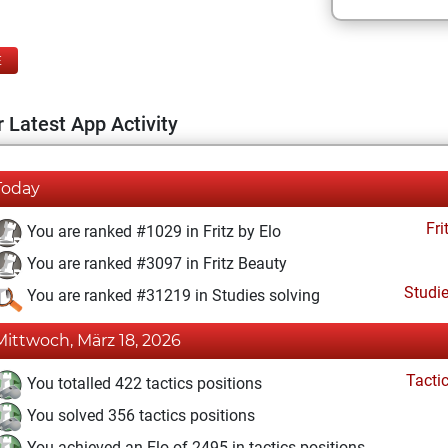
E
 Latest App Activity
Today
Fri
You are ranked #1029 in Fritz by Elo
You are ranked #3097 in Fritz Beauty
Studi
You are ranked #31219 in Studies solving
Mittwoch, März 18, 2026
Tacti
You totalled 422 tactics positions
You solved 356 tactics positions
You achieved an Elo of 2495 in tactics positions