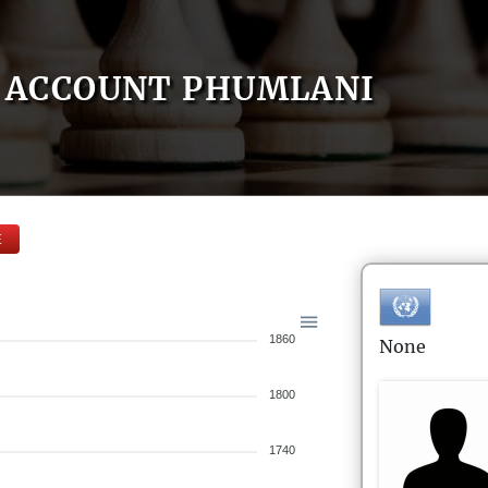
ACCOUNT PHUMLANI
E
1860
None
1800
1740