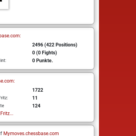
base.com:
2496 (422 Positions)
0 (0 Fights)
0 Punkte.
int:
se.com:
1722
11
ritz:
124
te
ritz...
uf
Mymoves.chessbase.com