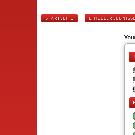
STARTSEITE
EINZELERGEBNISS
Your