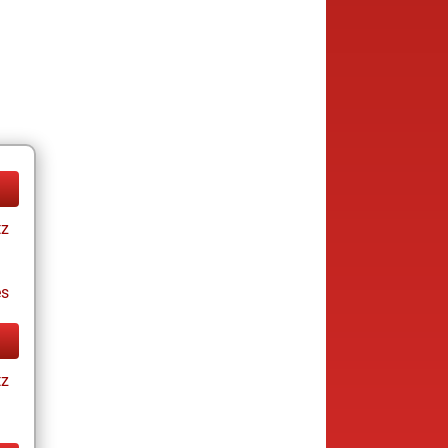
tz
es
tz