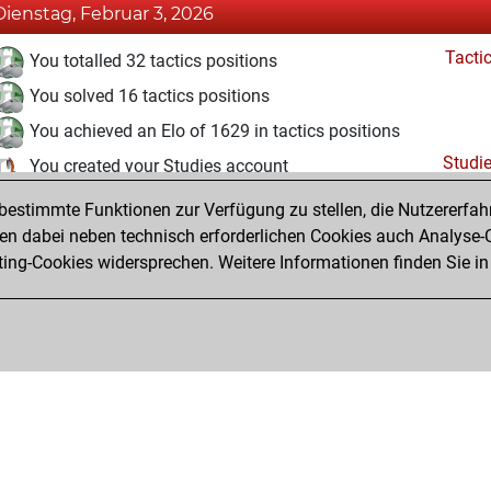
Dienstag, Februar 3, 2026
Tacti
You totalled 32 tactics positions
You solved 16 tactics positions
You achieved an Elo of 1629 in tactics positions
Studi
You created your Studies account
estimmte Funktionen zur Verfügung zu stellen, die Nutzererfah
Montag, Februar 2, 2026
 dabei neben technisch erforderlichen Cookies auch Analyse-C
Fri
ng-Cookies widersprechen. Weitere Informationen finden Sie in
You created your Fritz account