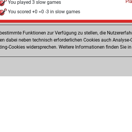
Pl
You played 3 slow games
You scored +0 =0 -3 in slow games
Montag, März 30, 2026
estimmte Funktionen zur Verfügung zu stellen, die Nutzererfah
Pl
You played 7 bullet games
 dabei neben technisch erforderlichen Cookies auch Analyse-C
ng-Cookies widersprechen. Weitere Informationen finden Sie in
You scored +0 =0 -7 in bullet