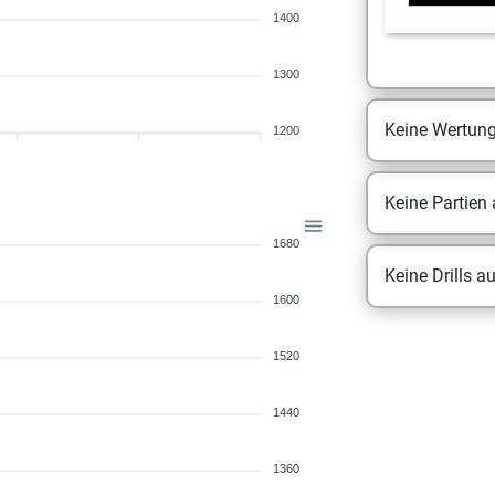
1400
1300
Keine Wertun
1200
Keine Partien
1680
Keine Drills a
1600
1520
1440
1360