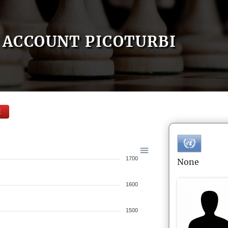
ACCOUNT PICOTURBI
E
1700
None
1600
1500