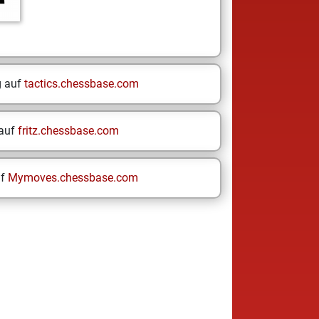
g auf
tactics.chessbase.com
 auf
fritz.chessbase.com
uf
Mymoves.chessbase.com