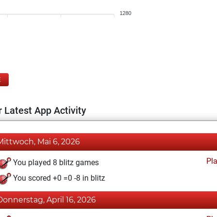
1280
E
 Latest App Activity
Mittwoch, Mai 6, 2026
Pl
You played 8 blitz games
You scored +0 =0 -8 in blitz
Donnerstag, April 16, 2026