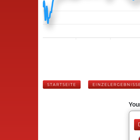
STARTSEITE
EINZELERGEBNISS
Your