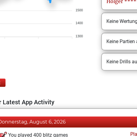
Holger
****
1500
Keine Wertun
1400
1300
Keine Partien
Keine Drills a
E
 Latest App Activity
Donnerstag, August 6, 2026
Pl
You played 400 blitz games