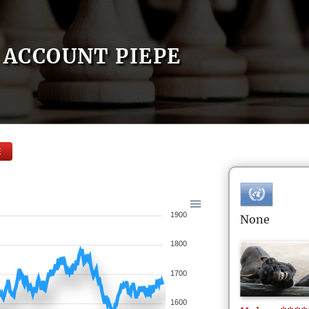
ACCOUNT PIEPE
E
1900
None
1800
1700
1600