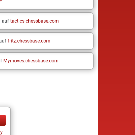
*
g auf
tactics.chessbase.com
 auf
fritz.chessbase.com
uf
Mymoves.chessbase.com
ay