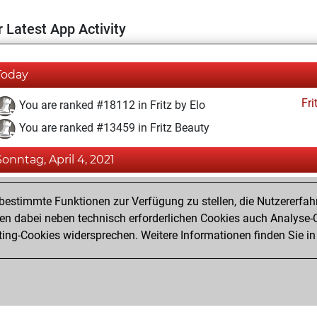
 Latest App Activity
Today
Fri
You are ranked #18112 in Fritz by Elo
You are ranked #13459 in Fritz Beauty
Sonntag, April 4, 2021
Fri
You achieved a BeautyScore of 12
estimmte Funktionen zur Verfügung zu stellen, die Nutzererfah
You achieved a new Elo of 1578
 dabei neben technisch erforderlichen Cookies auch Analyse-C
ng-Cookies widersprechen. Weitere Informationen finden Sie in
You created your Fritz account