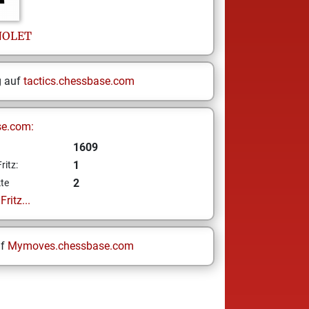
NOLET
g auf
tactics.chessbase.com
se.com:
1609
1
ritz:
2
te
ritz...
uf
Mymoves.chessbase.com