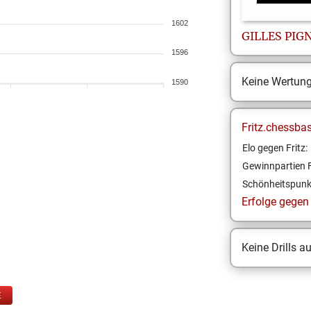
1602
GILLES
PIG
1596
Keine Wertun
1590
Fritz.chessba
Elo gegen Fritz:
Gewinnpartien F
Schönheitspunk
Erfolge gegen F
Keine Drills a
E