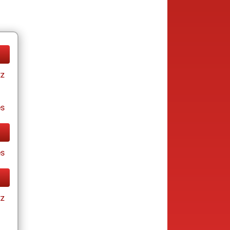
tz
es
es
tz