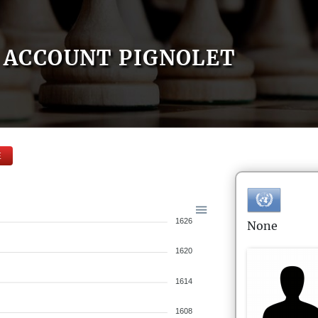
ACCOUNT PIGNOLET
E
1626
None
1620
1614
1608