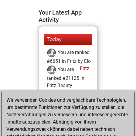
Your Latest App
Activity
Today
You are ranked
#6651 in Fritz by Elo
Fritz
You are
ranked #21125 in
Fritz Beauty
Sonntag, März 5,
Wir verwenden Cookies und vergleichbare Technologien,
2023
um bestimmte Funktionen zur Verfügung zu stellen, die
Nutzererfahrungen zu verbessern und interessengerechte
You won
Inhalte auszuspielen. Abhängig von ihrem
against Fritz
Fritz
Verwendungszweck können dabei neben technisch
You achieved a