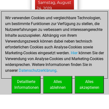
Samstag, August
24, 2019
Wir verwenden Cookies und vergleichbare Technologien,
You played 305
um bestimmte Funktionen zur Verfügung zu stellen, die
blitz games
Play
Nutzererfahrungen zu verbessern und interessengerechte
You scored
Inhalte auszuspielen. Abhängig von ihrem
+169 =15 -121 in
Verwendungszweck können dabei neben technisch
blitz
erforderlichen Cookies auch Analyse-Cookies sowie
Marketing-Cookies eingesetzt werden.
Hier
können Sie der
Freitag, Juli 26,
Verwendung von Analyse-Cookies und Marketing-Cookies
2019
widersprechen. Weitere Informationen finden Sie in
unserer
Datenschutzerklärung
.
You had a best
sprint of 35 positions
Detaillierte
Alles
Alles
Tactics
Informationen
ablehnen
akzeptieren