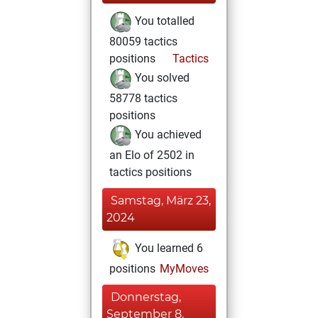
You totalled
80059 tactics
positions
Tactics
You solved
58778 tactics
positions
You achieved
an Elo of 2502 in
tactics positions
Samstag, März 23,
2024
You learned 6
positions
MyMoves
Donnerstag,
September 8,