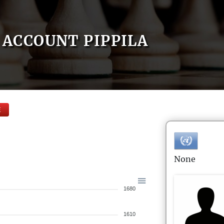
ACCOUNT PIPPILA
E
None
1680
1610