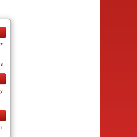
tz
es
ay
tz