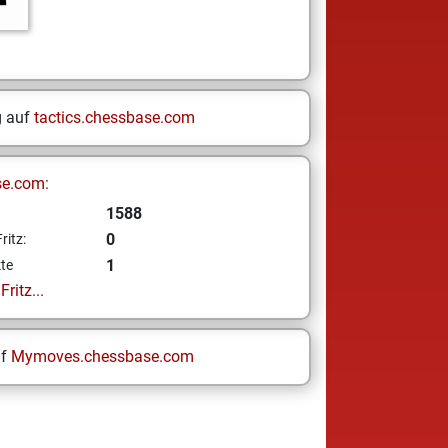
g auf
tactics.chessbase.com
se.com:
1588
0
ritz:
1
te
ritz...
uf
Mymoves.chessbase.com