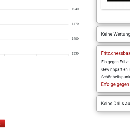
1540
1470
Keine Wertun
1400
Fritz.chessba
1330
Elo gegen Fritz:
Gewinnpartien F
Schönheitspunk
Erfolge gegen F
Keine Drills a
E