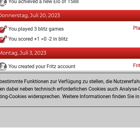
You achieved a new Elo of 1588
Donnerstag, Juli 20, 2023
Pl
You played 3 blitz games
You scored +1 =0 -2 in blitz
Montag, Juli 3, 2023
Fri
You created your Fritz account
Studi
You solved 3 rated studies
estimmte Funktionen zur Verfügung zu stellen, die Nutzererfah
You achieved a rating of 98
 dabei neben technisch erforderlichen Cookies auch Analyse-C
ng-Cookies widersprechen. Weitere Informationen finden Sie in
You created your Studies account