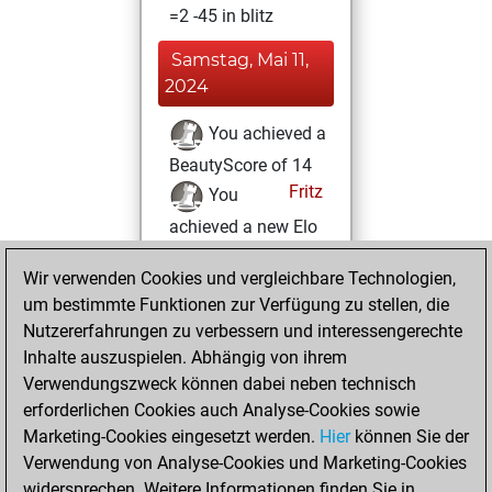
=2 -45 in blitz
Samstag, Mai 11,
2024
You achieved a
BeautyScore of 14
Fritz
You
achieved a new Elo
of 1603
Wir verwenden Cookies und vergleichbare Technologien,
Sonntag, Februar
um bestimmte Funktionen zur Verfügung zu stellen, die
27, 2022
Nutzererfahrungen zu verbessern und interessengerechte
Inhalte auszuspielen. Abhängig von ihrem
You created
Verwendungszweck können dabei neben technisch
your Fritz account
erforderlichen Cookies auch Analyse-Cookies sowie
Fritz
Marketing-Cookies eingesetzt werden.
Hier
können Sie der
Donnerstag,
Verwendung von Analyse-Cookies und Marketing-Cookies
Februar 17, 2022
widersprechen. Weitere Informationen finden Sie in