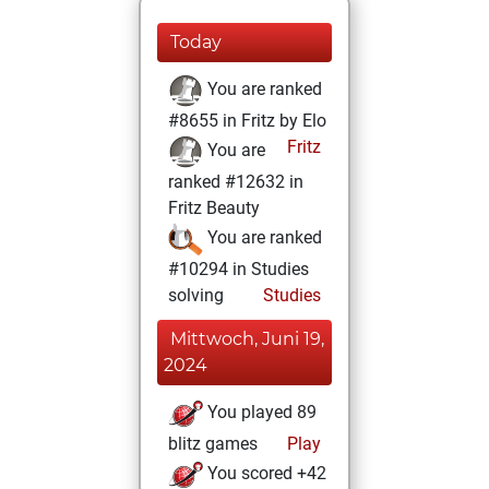
Today
You are ranked
#8655 in Fritz by Elo
Fritz
You are
ranked #12632 in
Fritz Beauty
You are ranked
#10294 in Studies
solving
Studies
Mittwoch, Juni 19,
2024
You played 89
blitz games
Play
You scored +42