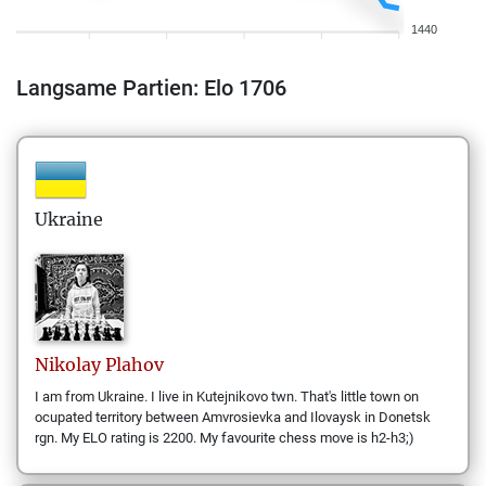
1440
Langsame Partien: Elo 1706
Ukraine
Nikolay
Plahov
I am from Ukraine. I live in Kutejnikovo twn. That's little town on
ocupated territory between Amvrosievka and Ilovaysk in Donetsk
rgn. My ELO rating is 2200. My favourite chess move is h2-h3;)