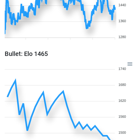
1440
1360
1280
Bullet: Elo 1465
1740
1680
1620
1560
1500