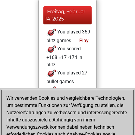
Freitag, Februar
14, 2025
You played 359
blitz games
Play
You scored
+168 =17 -174 in
blitz
You played 27
bullet games
You scored +14
Wir verwenden Cookies und vergleichbare Technologien,
=0 -13 in bullet
um bestimmte Funktionen zur Verfügung zu stellen, die
You played 14
Nutzererfahrungen zu verbessern und interessengerechte
slow games
Inhalte auszuspielen. Abhängig von ihrem
You scored +5
Verwendungszweck können dabei neben technisch
=0 -9 in slow games
erforderlichen Cookies auch Analyse-Cookies sowie