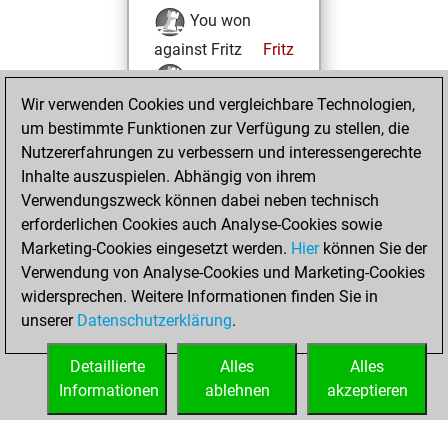
You won
against Fritz
Fritz
You achieved a
Wir verwenden Cookies und vergleichbare Technologien,
BeautyScore of 15
um bestimmte Funktionen zur Verfügung zu stellen, die
You achieved a
Nutzererfahrungen zu verbessern und interessengerechte
new Elo of 1624
Inhalte auszuspielen. Abhängig von ihrem
You created
Verwendungszweck können dabei neben technisch
your Fritz account
erforderlichen Cookies auch Analyse-Cookies sowie
Marketing-Cookies eingesetzt werden.
Hier
können Sie der
Mittwoch,
Verwendung von Analyse-Cookies und Marketing-Cookies
Dezember 1, 2021
widersprechen. Weitere Informationen finden Sie in
unserer
Datenschutzerklärung
.
You created
your Studies account
Detaillierte
Alles
Alles
Studies
Informationen
ablehnen
akzeptieren