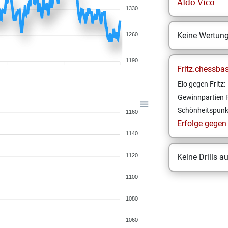
Aldo
Vico
1330
Keine Wertun
1260
1190
Fritz.chessba
Elo gegen Fritz:
Gewinnpartien F
Schönheitspunk
1160
Erfolge gegen F
1140
1120
Keine Drills a
1100
1080
1060