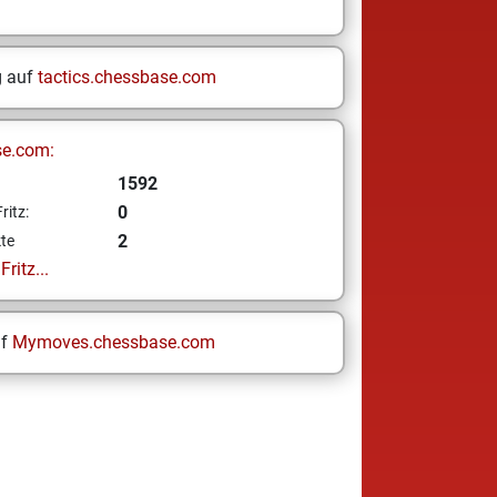
g auf
tactics.chessbase.com
se.com:
1592
0
ritz:
2
te
ritz...
uf
Mymoves.chessbase.com