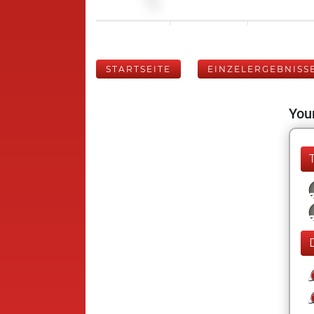
STARTSEITE
EINZELERGEBNISS
Your