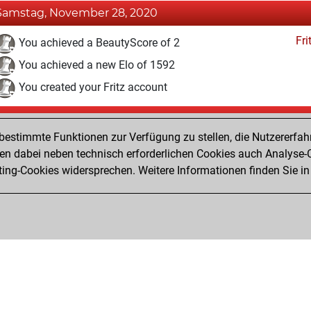
Samstag, November 28, 2020
Fri
You achieved a BeautyScore of 2
You achieved a new Elo of 1592
You created your Fritz account
Mittwoch, Juli 20, 2016
estimmte Funktionen zur Verfügung zu stellen, die Nutzererfah
Pl
You played 2 bullet games
 dabei neben technisch erforderlichen Cookies auch Analyse-C
ng-Cookies widersprechen. Weitere Informationen finden Sie in
You scored +0 =0 -2 in bullet