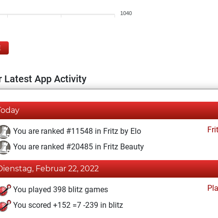
1040
E
 Latest App Activity
Today
Fri
You are ranked #11548 in Fritz by Elo
You are ranked #20485 in Fritz Beauty
Dienstag, Februar 22, 2022
Pl
You played 398 blitz games
You scored +152 =7 -239 in blitz