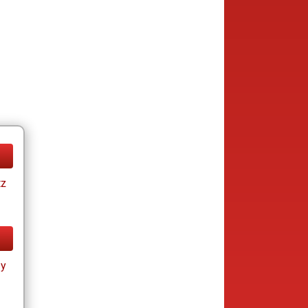
tz
ay