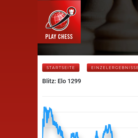
STARTSEITE
EINZELERGEBNISS
Blitz: Elo 1299