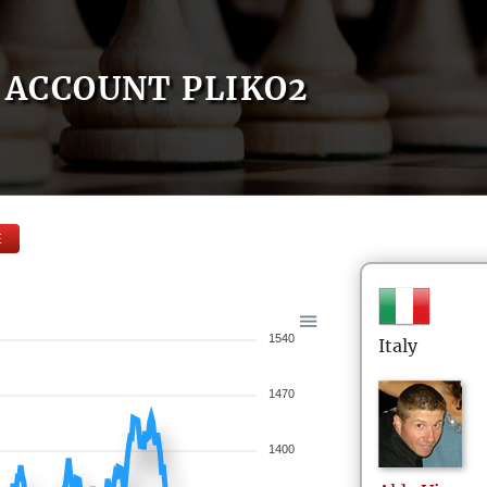
ACCOUNT PLIKO2
E
1540
Italy
1470
1400